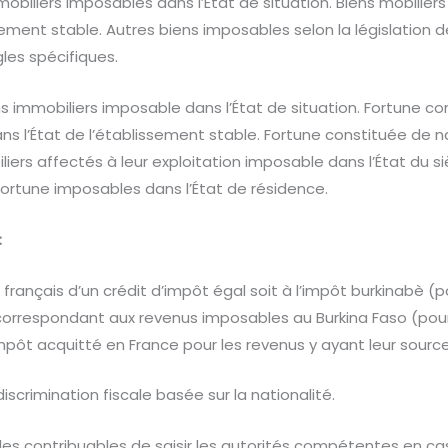
obiliers imposables dans l’État de situation. Biens mobilier
sement stable. Autres biens imposables selon la législation d
les spécifiques.
 immobiliers imposable dans l’État de situation. Fortune co
 l’État de l’établissement stable. Fortune constituée de na
iliers affectés à leur exploitation imposable dans l’État du s
 fortune imposables dans l’État de résidence.
:
français d’un crédit d’impôt égal soit à l’impôt burkinabè (p
correspondant aux revenus imposables au Burkina Faso (pour
mpôt acquitté en France pour les revenus y ayant leur source
iscrimination fiscale basée sur la nationalité.
 les contribuables de saisir les autorités compétentes en c