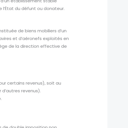
s d’un établissement stable
e l’État du défunt ou donateur.
nstituée de biens mobiliers d’un
vires et d’aéronefs exploités en
iège de la direction effective de
our certains revenus), soit au
 d’autres revenus).
.
as de double imposition non