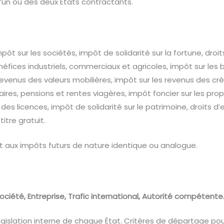
’un ou des deux États contractants.
pôt sur les sociétés, impôt de solidarité sur la fortune, droit
néfices industriels, commerciaux et agricoles, impôt sur les
revenus des valeurs mobilières, impôt sur les revenus des c
aires, pensions et rentes viagères, impôt foncier sur les prop
es licences, impôt de solidarité sur le patrimoine, droits d’
itre gratuit.
 aux impôts futurs de nature identique ou analogue.
ociété,
Entreprise,
Trafic international,
Autorité compétente
législation interne de chaque État. Critères de départage pou