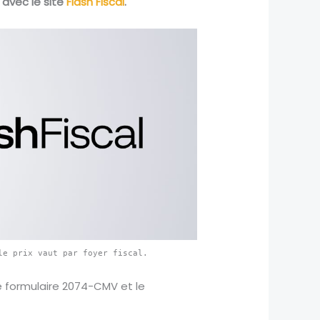
é avec le site
Flash Fiscal
.
le prix vaut par foyer fiscal.
 le formulaire 2074-CMV et le