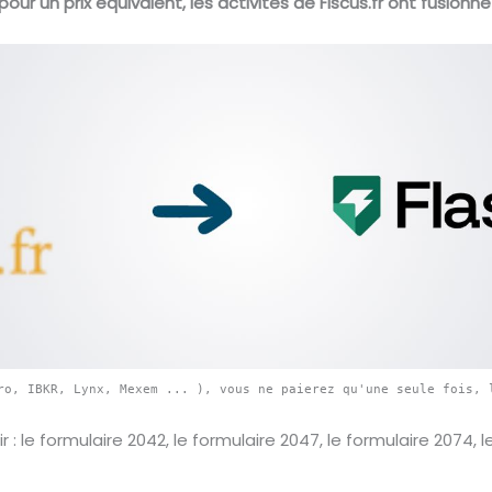
pour un prix équivalent, les activités de FIscus.fr ont fusionn
ro, IBKR, Lynx, Mexem ... ), vous ne paierez qu'une seule fois, 
ir : le formulaire 2042, le formulaire 2047, le formulaire 2074,