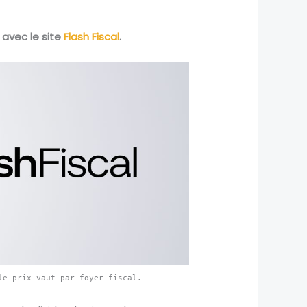
é avec le site
Flash Fiscal
.
le prix vaut par foyer fiscal.