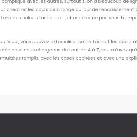
 se complique avec les autres, surtout si on a beaucoup de li
 faut chercher les cours de change du jour de l’encaissement 
aire des calculs fastidieux … et espérer ne pas vous tromper (
ou fiscal, vous pouvez externaliser cette tâche ( les déclarat
nnable nous nous chargeons de tout de A à Z, vous n’avez qu’
ormulaires remplis, avec les cases cochées et avec une explic