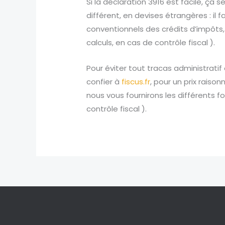
Si la déclaration 3916 est facile, ça
différent, en devises étrangères : il
conventionnels des crédits d’impôts, f
calculs, en cas de contrôle fiscal ).
Pour éviter tout tracas administratif 
confier à
fiscus.fr
, pour un prix raiso
nous vous fournirons les différents f
contrôle fiscal ).