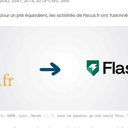
 : 2042, 2047, 2074, 2074-CMV, 3916
pour un prix équivalent, les activités de FIscus.fr ont fusionn
ro, IBKR, Lynx, Mexem ... ), vous ne paierez qu'une seule fois, 